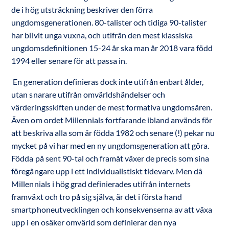
de i hög utsträckning beskriver den förra
ungdomsgenerationen. 80-talister och tidiga 90-talister
har blivit unga vuxna, och utifrån den mest klassiska
ungdomsdeﬁnitionen 15-24 år ska man år 2018 vara född
1994 eller senare för att passa in.
En generation definieras dock inte utifrån enbart ålder,
utan snarare utifrån omvärldshändelser och
värderingsskiften under de mest formativa ungdomsåren.
Även om ordet Millennials fortfarande ibland används för
att beskriva alla som är födda 1982 och senare (!) pekar nu
mycket på vi har med en ny ungdomsgeneration att göra.
Födda på sent 90-tal och framåt växer de precis som sina
föregångare upp i ett individualistiskt tidevarv. Men då
Millennials i hög grad definierades utifrån internets
framväxt och tro på sig själva, är det i första hand
smartphoneutvecklingen och konsekvenserna av att växa
upp i en osäker omvärld som definierar den nya