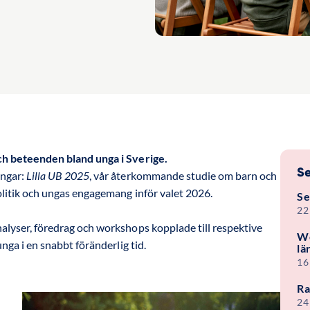
ch beteenden bland unga i Sverige.
Se
ingar:
Lilla UB 2025
, vår återkommande studie om barn och
olitik och ungas engagemang inför valet 2026.
Se
22
alyser, föredrag och workshops kopplade till respektive
We
nga i en snabbt föränderlig tid.
lä
16
Ra
24