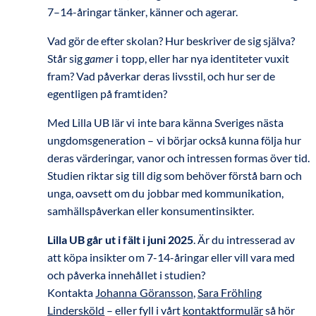
7–14-åringar tänker, känner och agerar.
Vad gör de efter skolan? Hur beskriver de sig själva?
Står sig
gamer
i topp, eller har nya identiteter vuxit
fram? Vad påverkar deras livsstil, och hur ser de
egentligen på framtiden?
Med Lilla UB lär vi inte bara känna Sveriges nästa
ungdomsgeneration – vi börjar också kunna följa hur
deras värderingar, vanor och intressen formas över tid.
Studien riktar sig till dig som behöver förstå barn och
unga, oavsett om du jobbar med kommunikation,
samhällspåverkan eller konsumentinsikter.
Lilla UB går ut i fält i juni 2025
. Är du intresserad av
att köpa insikter om 7-14-åringar eller vill vara med
och påverka innehållet i studien?
Kontakta
Johanna Göransson
,
Sara Fröhling
Lindersköld
– eller fyll i vårt
kontaktformulär
så hör