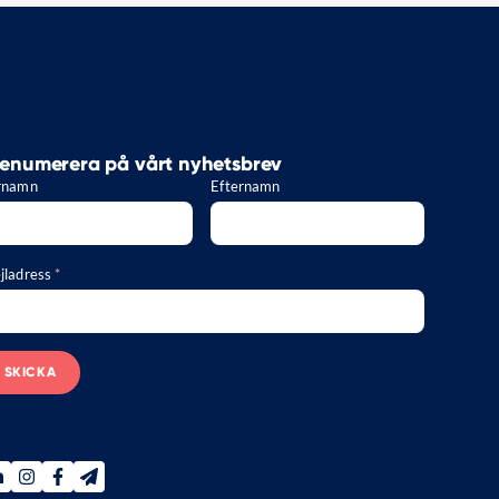
enumerera på vårt nyhetsbrev
rnamn
Efternamn
jladress
*