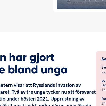
n har gjort
Se
re bland unga
Se
22
We
ern visar att Rysslands invasion av 
lä
16
ret. Två av tre unga tycker nu att försvaret 
tio under hösten 2021. Upprustning av 
Ra
24
 ökat mest i vikt under våren, men ökade 