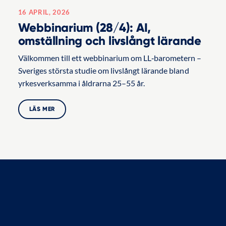
16 APRIL, 2026
Webbinarium (28/4): AI,
omställning och livslångt lärande
Välkommen till ett webbinarium om LL‑barometern –
Sveriges största studie om livslångt lärande bland
yrkesverksamma i åldrarna 25–55 år.
LÄS MER