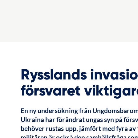
Rysslands invasio
försvaret viktiga
En ny undersökning från Ungdomsbaromet
Ukraina har förändrat ungas syn på försva
behöver rustas upp, jämfört med fyra av 
militären är också den samhällsfråga som