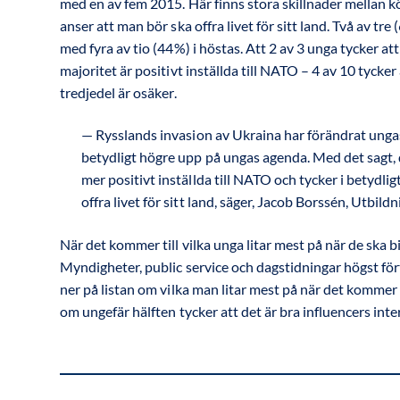
med en av fem 2015. Här finns stora skillnader mellan kö
anser att man bör ska offra livet för sitt land. Två av tr
med fyra av tio (44%) i höstas. Att 2 av 3 unga tycker a
majoritet är positivt inställda till NATO – 4 av 10 tycke
tredjedel är osäker.
Rysslands invasion av Ukraina har förändrat ungas
betydligt högre upp på ungas agenda. Med det sagt, de
mer positivt inställda till NATO och tycker i betydli
offra livet för sitt land, säger, Jacob Borssén, Ut
När det kommer till vilka unga litar mest på när de ska b
Myndigheter, public service och dagstidningar högst fö
ner på listan om vilka man litar mest på när det kommer 
om ungefär hälften tycker att det är bra influencers inter