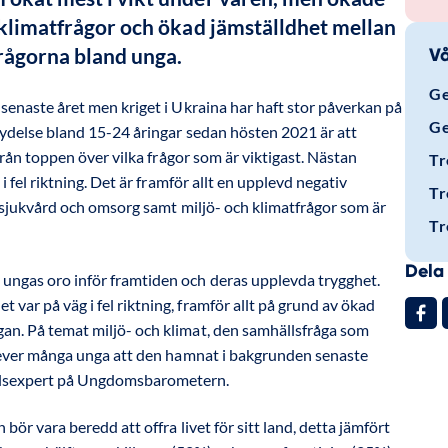
 klimatfrågor och ökad jämställdhet mellan 
frågorna bland unga.
Vå
Ge
senaste året men kriget i Ukraina har haft stor påverkan på
Ge
tydelse bland 15-24 åringar sedan hösten 2021 är att
från toppen över vilka frågor som är viktigast. Nästan
Tr
 fel riktning. Det är framför allt en upplevd negativ
Tr
l sjukvård och omsorg samt miljö- och klimatfrågor som är
Tr
Dela 
 ungas oro inför framtiden och deras upplevda trygghet.
 var på väg i fel riktning, framför allt på grund av ökad
gan. På temat miljö- och klimat, den samhällsfråga som
upplever många unga att den hamnat i bakgrunden senaste
ällsexpert på Ungdomsbarometern.
ör vara beredd att offra livet för sitt land, detta jämfört