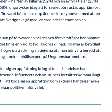
nen – hälften av killarna (52%) och en av fyra tjejer (25%)
e (68%) unga tycker idag att försvaret bör rustas upp, jämfört
tt försvaret bör rustas upp är dock inte synonymt med att en
r att Sverige ska gå med, en tredjedel är emot och en
 syn på försvaret en hel del och försvarsfrågor har hamnat
t finns en väldigt tydlig könsskillnad. Killarna är betydligt
gt högre utsträckning än tjejerna att man bör vara beredd att
bildnings- och samhällsexpert på Ungdomsbarometern.
ilda sig en uppfattning kring aktuella händelser har
rtroende. Influencers och youtubers fortsätter komma långt
till att bilda sig en uppfattning om aktuella händelser även
vjuar politiker inför valet.