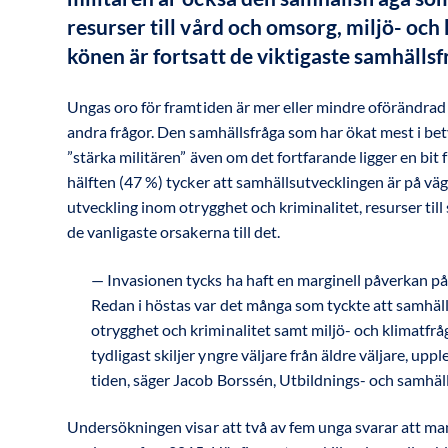
resurser till vård och omsorg, miljö- och
könen är fortsatt de viktigaste samhälls
Ungas oro för framtiden är mer eller mindre oförändrad 
andra frågor. Den samhällsfråga som har ökat mest i be
”stärka militären” även om det fortfarande ligger en bit 
hälften (47 %) tycker att samhällsutvecklingen är på väg i
utveckling inom otrygghet och kriminalitet, resurser til
de vanligaste orsakerna till det.
Invasionen tycks ha haft en marginell påverkan på
Redan i höstas var det många som tyckte att samhället
otrygghet och kriminalitet samt miljö- och klimatfrå
tydligast skiljer yngre väljare från äldre väljare, 
tiden, säger Jacob Borssén, Utbildnings- och samh
Undersökningen visar att två av fem unga svarar att man b