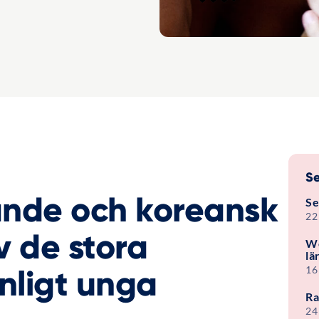
Se
ande och koreansk
Se
22
v de stora
We
lä
nligt unga
16
Ra
24