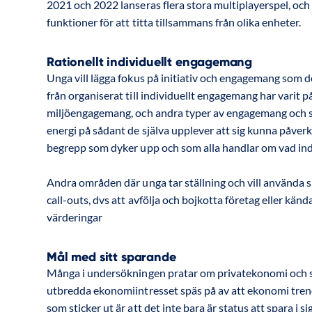
2021 och 2022 lanseras flera stora multiplayerspel, och
funktioner för att titta tillsammans från olika enheter.
Rationellt individuellt engagemang
Unga vill lägga fokus på initiativ och engagemang som de
från organiserat till individuellt engagemang har varit på 
miljöengagemang, och andra typer av engagemang och samh
energi på sådant de själva upplever att sig kunna påver
begrepp som dyker upp och som alla handlar om vad indiv
Andra områden där unga tar ställning och vill använda si
call-outs, dvs att avfölja och bojkotta företag eller kä
värderingar
Mål med sitt sparande
Många i undersökningen pratar om privatekonomi och sp
utbredda ekonomiintresset späs på av att ekonomi tren
som sticker ut är att det inte bara är status att spara i si