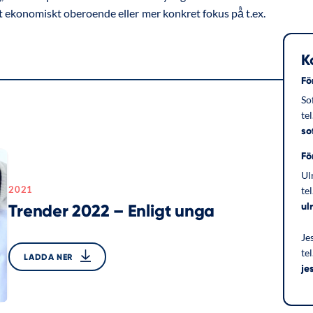
 ekonomiskt oberoende eller mer konkret fokus på̊ t.ex.
K
Fö
So
te
so
Fö
Ul
2021
te
ul
Trender 2022 – Enligt unga
Je
te
LADDA NER
je