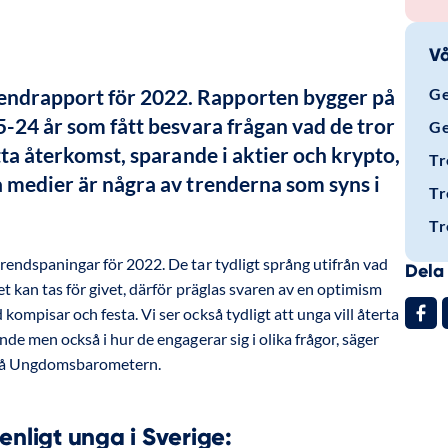
Vå
ndrapport för 2022. Rapporten bygger på 
Ge
5-24 år som fått besvara frågan vad de tror 
Ge
tta återkomst, sparande i aktier och krypto, 
Tr
 medier är några av trenderna som syns i 
Tr
Tr
rendspaningar för 2022. De tar tydligt språng utifrån vad
Dela 
et kan tas för givet, därför präglas svaren av en optimism
kompisar och festa. Vi ser också tydligt att unga vill återta
nde men också i hur de engagerar sig i olika frågor, säger
r på Ungdomsbarometern.
nligt unga i Sverige: