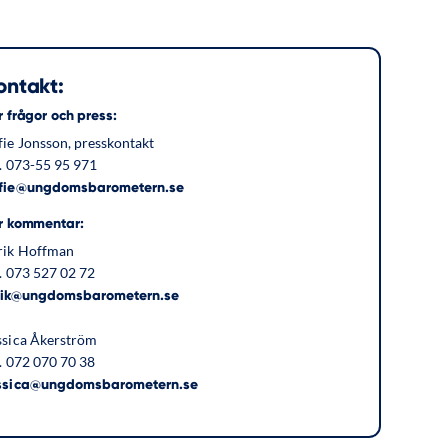
ontakt:
r frågor och press:
fie Jonsson, presskontakt
l. 073-55 95 971
fie@ungdomsbarometern.se
r kommentar:
rik Hoffman
l. 073 527 02 72
rik@ungdomsbarometern.se
ssica Åkerström
l. 072 070 70 38
ssica@ungdomsbarometern.se