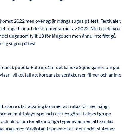
terkomst 2022 men överlag är många sugna på fest. Festivaler,
å det unga tror att de kommer se mer av 2022. Med uteblivna
el unga som fyllt 18 för länge sen men ännu inte fått gå̊
 sig sugna på fest.
koreansk populärkultur, så är det kanske Squid game som gör
sar i vilket fall att koreanska språkkurser, filmer och anime
llt större utsträckning kommer att ratas för mer häng i
ormar, multiplayerspel och att t ex göra TikToks i grupp.
ch bli forum för alla möjliga typer av ämnen att samlas
nga unga med förväntan fram emot att det under slutet av