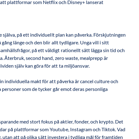
 att plattformar som Netflix och Disney+ lanserat
 själva, på ett individuellt plan kan påverka. Förskjutningen
gång länge och den blir allt tydligare. Unga vill i sitt
ällsfrågor, på ett väldigt rationellt sätt lägga sin tid och
ka. Återbruk, second hand, zero waste, mealprepp är
iden själv kan göra för att ta miljöansvar.
n individuella makt för att påverka är cancel culture och
nda personer som de tycker går emot deras personliga
arande med stort fokus på aktier, fonder, och krypto. Det
dar på plattformar som Youtube, Instagram och Tiktok. Vad
g, utan att på olika sätt investera i tydliga mål för framtiden