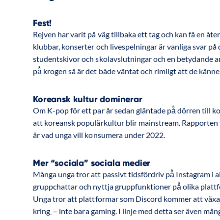
Fest!
Rejven har varit på väg tillbaka ett tag och kan få en å
klubbar, konserter och livespelningar är vanliga svar p
studentskivor och skolavslutningar och en betydande and
på̊ krogen så är det både väntat och rimligt att de känner
Koreansk kultur dominerar
Om K-pop för ett par år sedan gläntade på̊ dörren till 
att koreansk populärkultur blir mainstream. Rapporten vi
är vad unga vill konsumera under 2022.
Mer “sociala” sociala medier
Många unga tror att passivt tidsfördriv på̊ Instagram i a
gruppchattar och nyttja gruppfunktioner på̊ olika plattf
Unga tror att plattformar som Discord kommer att växa o
kring
– inte bara gaming. I linje med detta ser även må