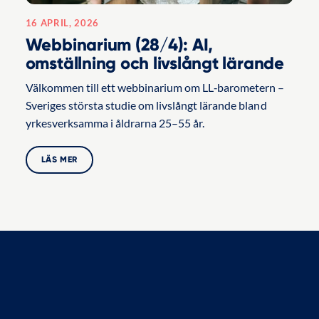
16 APRIL, 2026
Webbinarium (28/4): AI,
omställning och livslångt lärande
Välkommen till ett webbinarium om LL‑barometern –
Sveriges största studie om livslångt lärande bland
yrkesverksamma i åldrarna 25–55 år.
LÄS MER