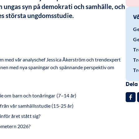
m ungas syn på demokrati och samhälle, och 
es största ungdomsstudie.
Vå
Ge
Ge
Tr
rium med vår analyschef Jessica Åkerström och trendexpert
Tr
rminen med nya spaningar och spännande perspektiv om
Tr
Dela 
ie om barn och tonåringar (7–14 år)
rån vår samhällsstudie (15-25 år)
för året stått sig?
rometern 2026?