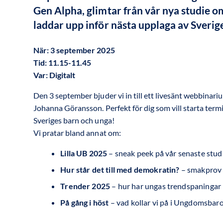
Gen Alpha, glimtar från vår nya studie o
laddar upp inför nästa upplaga av Sverig
När: 3 september 2025
Tid: 11.15-11.45
Var: Digitalt
Den 3 september bjuder vi in till ett livesänt webbina
Johanna Göransson. Perfekt för dig som vill starta te
Sveriges barn och unga!
Vi pratar bland annat om
:
Lilla UB 2025
– sneak peek på vår senaste stud
Hur står det till med demokratin?
– smakprov f
Trender 2025
– hur har ungas trendspaningar in
På gång i höst
– vad kollar vi på i Ungdomsba