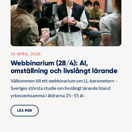
16 APRIL, 2026
Webbinarium (28/4): AI,
omställning och livslångt lärande
Välkommen till ett webbinarium om LL‑barometern –
Sveriges största studie om livslångt lärande bland
yrkesverksamma i åldrarna 25–55 år.
LÄS MER