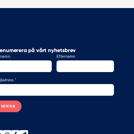
enumerera på vårt nyhetsbrev
rnamn
Efternamn
jladress
*