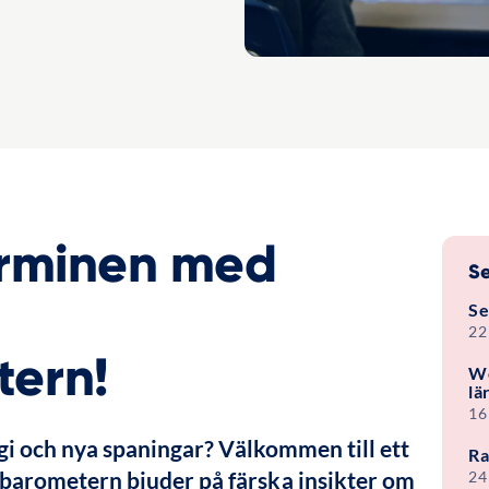
erminen med
Se
Se
22
tern!
We
lä
16
i och nya spaningar? Välkommen till ett 
Ra
rometern bjuder på färska insikter om 
24