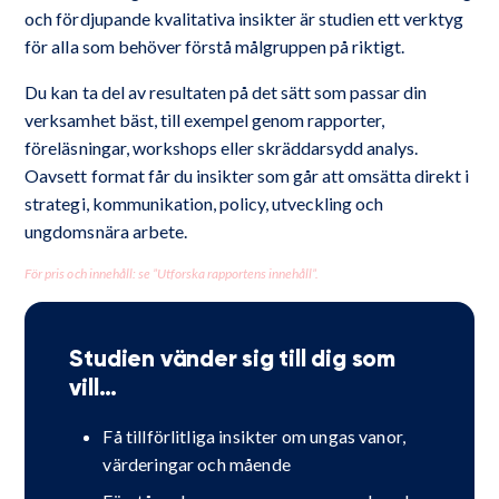
och fördjupande kvalitativa insikter är studien ett verktyg
för alla som behöver förstå målgruppen på riktigt.
Du kan ta del av resultaten på det sätt som passar din
verksamhet bäst, till exempel genom rapporter,
föreläsningar, workshops eller skräddarsydd analys.
Oavsett format får du insikter som går att omsätta direkt i
strategi, kommunikation, policy, utveckling och
ungdomsnära arbete.
För pris och innehåll: se ”Utforska rapportens innehåll”.
Studien vänder sig till dig som
vill…
Få tillförlitliga insikter om ungas vanor,
värderingar och mående