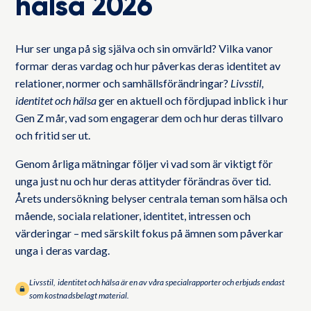
hälsa 2026
Hur ser unga på sig själva och sin omvärld? Vilka vanor
formar deras vardag och hur påverkas deras identitet av
relationer, normer och samhällsförändringar?
Livsstil,
identitet och hälsa
ger en aktuell och fördjupad inblick i hur
Gen Z mår, vad som engagerar dem och hur deras tillvaro
och fritid ser ut.
Genom årliga mätningar följer vi vad som är viktigt för
unga just nu och hur deras attityder förändras över tid.
Årets undersökning belyser centrala teman som hälsa och
mående, sociala relationer, identitet, intressen och
värderingar – med särskilt fokus på ämnen som påverkar
unga i deras vardag.
Livsstil, identitet och hälsa är en av våra specialrapporter och erbjuds endast
som kostnadsbelagt material.