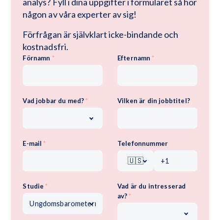
analys? Fyll i dina uppgifter i formuläret så hör 
någon av våra experter av sig!
Förfrågan är självklart icke-bindande och 
kostnadsfri.
Förnamn
*
Efternamn
*
Vad jobbar du med?
*
Vilken är din jobbtitel?
E-mail
*
Telefonnummer
🇺🇸
Studie
*
Vad är du intresserad
av?
*